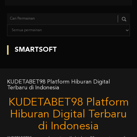
SMARTSOFT
PlinkoX
HunterX
FootballX
Bao Slot 5X