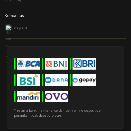
permainan favoritnya adalah slot 88 yang menjadi barisan kedua setelah
pragmatic play.
Tidak tanggung, untuk sistem dewa slot 88 deposit pulsa juga sangat
mudah. Bahkan bersama Kudetabet98 yang mempromosikan deposit pulsa
tanpa potongan tentu saja memudahkan banyak member untuk meraih
kemenangan. Dewa slot 88 link alternatif nya cukup akses ke situs
kudetabet 98 saja maka kita sudah bisa akses secara mudah. Sistem dewa
slot 88 apk juga mengikuti modern nya jaman dan teknologi yang sudah
berkembang pesat
Dimana Cara Daftar Bersama
Kudetabet98 Yang Baik dan Benar
Tentu saja dari segi cara daftar bersama Kudetabet98 sangatlah mudah dan
sederhana saja. Cukup melakukan pendaftaran langsung dari website di
kolom pendaftaran. Maka user id akan langsung siap saat itu juga (dalam
hitungan per detik).
Ataupun untuk lebih efisien bisa melalui Livechat, Whatsapp, Telegram dan
Email pastinya didukung service selama 1x24 jam nonstop. Kepada anda
sehingga bisa menikmati permainan ini jauh lebih nyaman kapan dan
dimanapun ingin menikmati aldernalin
situs game bola dan slot
online.