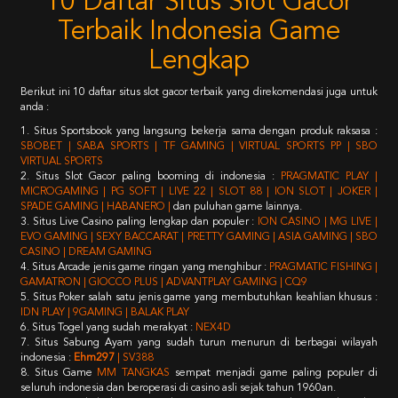
Dice Jungle
Gates Of Merlyn
Genie's Bonanza
HotSamba
Multi Hot Ways
Multi Hot 10
Multi Hot 20
Multi Hot 40
Burning Ice 40
Wild & Gods
MultiHot5
KUDETABET98 Platform Hiburan Digital
Terbaru di Indonesia
Mad Slot
KUDETABET98 Platform
Vampires