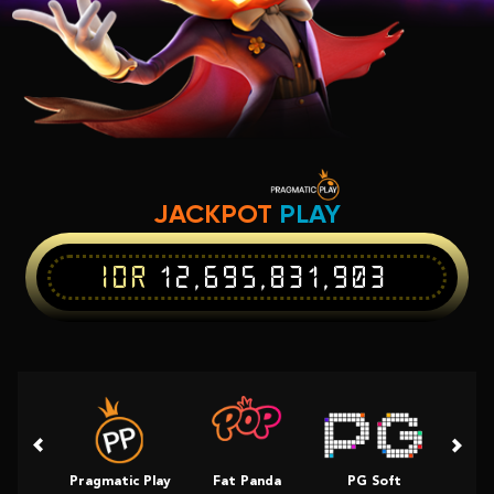
JACKPOT
PLAY
IDR
12,695,836,349
Pragmatic Play
Fat Panda
PG Soft
Slot