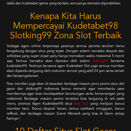
Power Of Tiger
Gems Crown Charging Wilds
Foxy Hot 20
Coins Of Atlantis
WildMultiStar
Burning Ice 10
Multi Hot 5 Burn Wilds
Sugar Fiesta