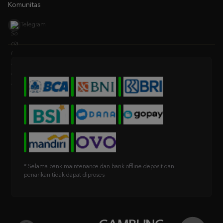
Telegram
* Selama bank maintenance dan bank offline deposit dan
penarikan tidak dapat diproses