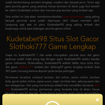
para pecinta game yang awalnya hanya bermain di darat juga ikut beralih
ke sistem Kudetabet online dan mencari jasa taruhan yang terbaik saja.
Para artikel ini kita akan merekomendasikan
zona slot terbaik
yang paling
banyak peminat serta sudah dipercayai oleh ribuan member aktif.
Langsung saja saat ini yaitu Kudetabet98 yang paling terbaik dan
terpercaya untuk para kalangan pecinta game online.
Kudetabet98 Situs Slot Gacor
Slothoki777 Game Lengkap
Siapa itu kudetabet98 ? Jika anda merupakan pecinta situs slot gacor
pastinya sudah tidak asing lagi dengan agen Kudetabet98 selaku bandar
game indonesia. Perkenalkan, Kudetabet98 adalah daftar situs zona situs
slot gacor
slothoki777
terbaik dan slotking99 game lengkap terbaik bola
365 pasti menang karena deposit pulsa tanpa potongan.
Permainan tersebut meliputi taruhan slot online, casino online, taruhan
bola, game poker online, capsa susun, togel, tembak ikan, sabung ayam dan
lain sebagainya. Dan yang menariknya adalah bila mendaftar bersama
situs
slot
Kudetabet98 semua permainan yang tersedia bisa di akses hanya
dengan 1 user ID saja loh. Tanpa harus repot lagi serta untuk pemindahan
saldo dari kudetabet game yang berlaku semuanya otomatis dipindahkan.
×
Kenapa Kita Harus