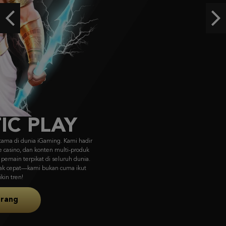
ucupse****l
IDR
1,513,700.00
Previous
Ne
Gates of Olympus Super Scatter
ka****b
IDR
1,483,750.00
FAT PANDA
Fat Panda adalah slot brand dari Pragmatic Play yang bold dan penuh impact!
Dirancang buat nyita perhatian dan kasih gameplay seru yang nggak
ketebak. Dengan energi yang meledak-ledak, visual yang kece, dan potensi
menang besar—Fat Panda bukan cuma hiburan, tapi pembawa hoki sejati!
Coba Sekarang