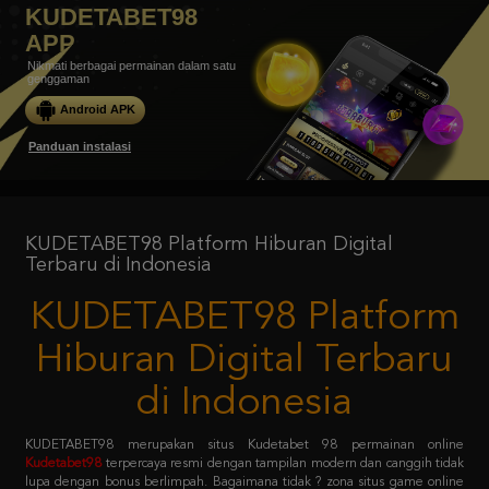
APP
Nikmati berbagai permainan dalam satu
genggaman
Android APK
Panduan instalasi
KUDETABET98 Platform Hiburan Digital
Terbaru di Indonesia
KUDETABET98 Platform
Hiburan Digital Terbaru
di Indonesia
KUDETABET98 merupakan situs Kudetabet 98 permainan online
Kudetabet98
terpercaya resmi dengan tampilan modern dan canggih tidak
lupa dengan bonus berlimpah. Bagaimana tidak ? zona situs game online
sudah berkembang semakin lengkap, modern dan banyak jenis. Tentu saja