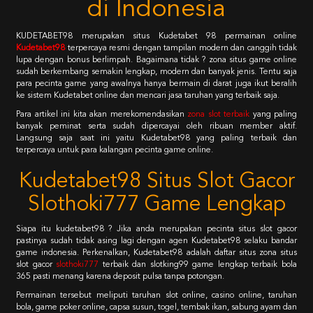
di Indonesia
KUDETABET98 merupakan situs Kudetabet 98 permainan online
Kudetabet98
terpercaya resmi dengan tampilan modern dan canggih tidak
lupa dengan bonus berlimpah. Bagaimana tidak ? zona situs game online
sudah berkembang semakin lengkap, modern dan banyak jenis. Tentu saja
para pecinta game yang awalnya hanya bermain di darat juga ikut beralih
ke sistem Kudetabet online dan mencari jasa taruhan yang terbaik saja.
Para artikel ini kita akan merekomendasikan
zona slot terbaik
yang paling
banyak peminat serta sudah dipercayai oleh ribuan member aktif.
Langsung saja saat ini yaitu Kudetabet98 yang paling terbaik dan
terpercaya untuk para kalangan pecinta game online.
Kudetabet98 Situs Slot Gacor
Slothoki777 Game Lengkap
Siapa itu kudetabet98 ? Jika anda merupakan pecinta situs slot gacor
pastinya sudah tidak asing lagi dengan agen Kudetabet98 selaku bandar
game indonesia. Perkenalkan, Kudetabet98 adalah daftar situs zona situs
slot gacor
slothoki777
terbaik dan slotking99 game lengkap terbaik bola
365 pasti menang karena deposit pulsa tanpa potongan.
Permainan tersebut meliputi taruhan slot online, casino online, taruhan
bola, game poker online, capsa susun, togel, tembak ikan, sabung ayam dan