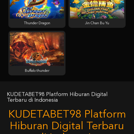
Thunder Dragon
Jin Chan Bu Yu
Buffalo thunder
KUDETABET98 Platform Hiburan Digital
Terbaru di Indonesia
KUDETABET98 Platform
Hiburan Digital Terbaru