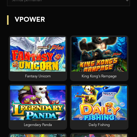
VPOWER
Fantasy Unicorn
King Kong’s Rampage
Legendary Panda
Daily Fishing