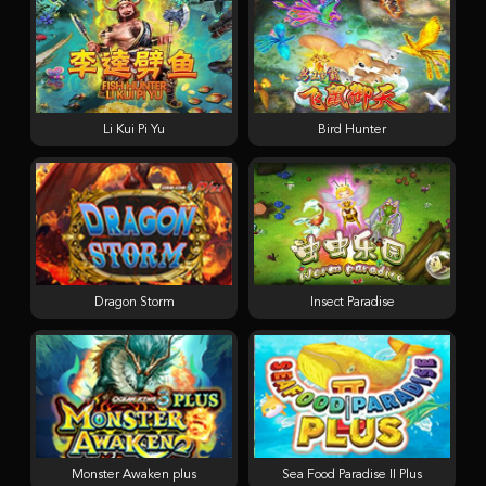
Li Kui Pi Yu
Bird Hunter
Dragon Storm
Insect Paradise
Monster Awaken plus
Sea Food Paradise II Plus