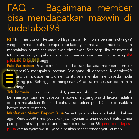
FAQ - Bagaimana member
bisa mendapatkan maxwin di
kudetabet98
RTP
RTP merupakan Return To Player, istilah RTP oleh pemain slotking99
yang ingin mengetahui berapa besar kecilnya kemenangan mereka dalam
memainkan permainan yang akan dimainkan. Sehingga jika mengetahui
RTP games slot yang akan di mainkan, pemain akan memiliki peluang
slot
KLIK DISINI!
pasti menang
yang tinggi.
Pola Permainan
Pola permainan di berikan kepada member-member
kudetabet98 merupakan bocoran Pola yang di dapatkan Kudetabet98
langsung dari provider untuk membantu para member mendapatkan pola
main yang jitu. Sehingga kemungkinan JP ketika melakukan permainan
akan tinggi.
Trik bermain
Dalam bermain slot, para member wajib mengetahui trik
bermain agar bisa mendapatkan maxwin. Trik yang bisa di lakukan adalah
dengan melakukan Bet kecil dahulu kemudian jika TO naik di naikkan
betnya secara bertahap.
Manfaatkan Sistem Deposit Pulsa
Seperti yang sudah kita ketahui bahwa
agen Kudetabet98 menyediakan jasa layanan taruhan deposit pulsa tanpa
potongan. Ini sangat cocok untuk member dewa slot 88
game bola deposit
pulsa
karena syarat wd TO yang diberikan sangat rendah yaitu cuma x1.