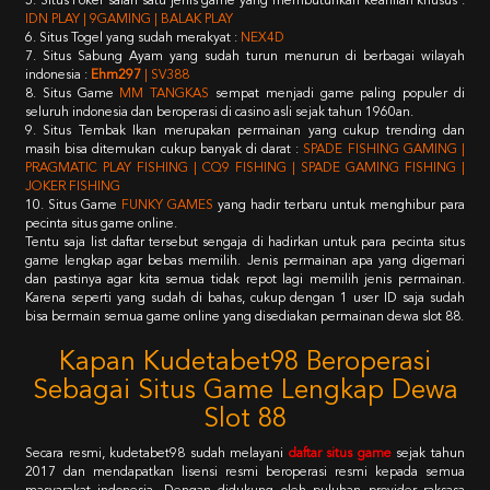
5. Situs Poker salah satu jenis game yang membutuhkan keahlian khusus :
IDN PLAY | 9GAMING | BALAK PLAY
6. Situs Togel yang sudah merakyat :
NEX4D
7. Situs Sabung Ayam yang sudah turun menurun di berbagai wilayah
indonesia :
Ehm297
| SV388
8. Situs Game
MM TANGKAS
sempat menjadi game paling populer di
seluruh indonesia dan beroperasi di casino asli sejak tahun 1960an.
9. Situs Tembak Ikan merupakan permainan yang cukup trending dan
masih bisa ditemukan cukup banyak di darat :
SPADE FISHING GAMING |
PRAGMATIC PLAY FISHING | CQ9 FISHING | SPADE GAMING FISHING |
JOKER FISHING
10. Situs Game
FUNKY GAMES
yang hadir terbaru untuk menghibur para
pecinta situs game online.
Tentu saja list daftar tersebut sengaja di hadirkan untuk para pecinta situs
game lengkap agar bebas memilih. Jenis permainan apa yang digemari
dan pastinya agar kita semua tidak repot lagi memilih jenis permainan.
Karena seperti yang sudah di bahas, cukup dengan 1 user ID saja sudah
bisa bermain semua game online yang disediakan permainan dewa slot 88.
Kapan Kudetabet98 Beroperasi
Sebagai Situs Game Lengkap Dewa
Slot 88
Secara resmi, kudetabet98 sudah melayani
daftar situs game
sejak tahun
2017 dan mendapatkan lisensi resmi beroperasi resmi kepada semua