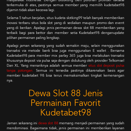
masyarakat indonesia. Dengan didukung oleh puluhan provider raksasa
terkemuka di atas, pastinya semua member yang memilih kudetabet98
dijamin tidak akan kecewa lagi.
Selama 5 tahun berjalan, situs kudeta slotking99 telah banyak memberikan
inovasi terbaru situs bola slot yang di sediakan maupun promo dan event
yang di berikan. Apalagi jenis permainan dewa slot 88 memberikan yang
terbaik bagi para bettor dan member setia Kudetabet98 denganupdate
pilihan permainan paling lengkap.
Apalagi jaman sekarang yang sudah semakin maju, selain menggunakan
transaksi via metode bank bisa juga menggunakan E wallet . Bersama
Kudetabet98 para member mix parlay 365 juga bisa melakukan transaksi
khususnya deposit via pulsa saja dengan didukung oleh provider Telkomsel
Dan XL. Yang menariknya adalah semua member
situs slot deposit pulsa
tanpa potongan
.
Semua ini tersedia pastinya dikarenakan basis agar
member kudetabet 98 bisa terus memaksimalkan tingkat kemenangan
nya.
Dewa Slot 88 Jenis
Permainan Favorit
Kudetabet98
Jaman sekarang ini
dewa slot 88
memang menjadi permainan yang sudah
mendominasi. Bagaimana tidak, jenis permainan ini memberikan layanan