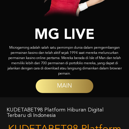
MG LIVE
Microgaming adalah salah satu pemimpin dunia dalam pemgembangan
permainan kasino dan telah aktif sejak 1994 saat mereka meluncurkan
permainan kasino online pertama. Mereka berada di Isle of Man dan telah
memiliki lebih dari 700 permainan di portofolio mereka, yang dapat di
jalankan dengan cara di download atau langsung dimainkan dalam browser
pemain.
MAIN
KUDETABET98 Platform Hiburan Digital
Terbaru di Indonesia