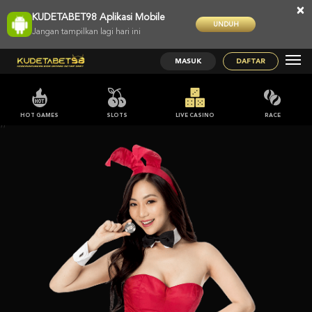
×
KUDETABET98 Aplikasi Mobile
UNDUH
Jangan tampilkan lagi hari ini
MASUK
DAFTAR
HOT GAMES
SLOTS
LIVE CASINO
RACE
;;